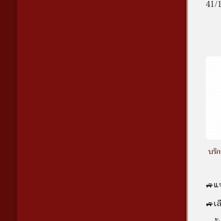
41/1
บริ
🚙แ
🚙เล