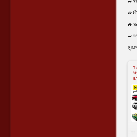
🚙รั
🚙ชำ
🚙รอ
🚙ตร
คุณจ
ร
ท
แท
🚖 