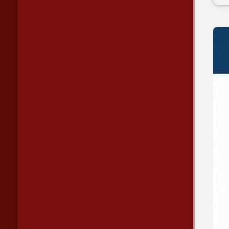
รถต
ระ
VIP
thi
🚖 
รถต
gr
🚖 
รถใ
ทาง
for
🚖 
รถแ
ทาง
of
🚖 
รถเ
sea