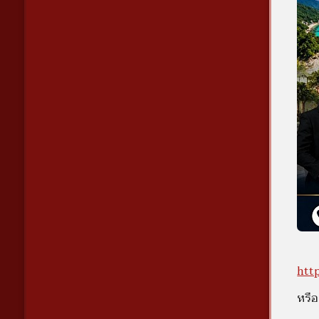
htt
หรือ