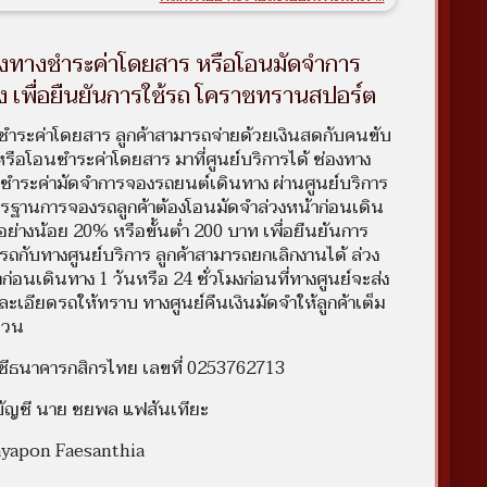
รอยยิ้ม
ศูนย์บริการโคราช
องทางชำระค่าโดยสาร หรือโอนมัดจำการ
ปอร์ต เพื่อการเดินทาง ท่องเที่ยวและผักผ่อน ด้วยบริการ
านการเดินทางที่มีคุณภาพ ทั้งรถที่สะอาด เน้นความสะดวก
ง เพื่อยืนยันการใช้รถ โคราชทรานสปอร์ต
คนขับสุภาพ บริการเป็นกันเอง มีประสพการณ์ทางด้านการ
มากกว่า 10 ปีขึ้นไป มีระบบ GPS ติดตามรถแบบเรียลไทม์
ชำระค่าโดยสาร ลูกค้าสามารถจ่ายด้วยเงินสดกับคนขับ
ารเดินทาง ลูกค้าจึงมั่นใจตลอดการเดินทาง อย่างมั่นใจ
หรือโอนชำระค่าโดยสาร มาที่ศูนย์บริการได้ ช่องทาง
ชำระค่ามัดจำการจองรถยนต์เดินทาง ผ่านศูนย์บริการ
รฐานการจองรถลูกค้าต้องโอนมัดจำล่วงหน้าก่อนเดิน
รโดยทืมงาน ที่มีความชำนาญด้านการขับรถ ที่มีประสบ
ับรถสาธารณะมากกว่า (10 ปี) เราเน็นคุณภาพมากกว่า
อย่างน้อย 20% หรือขั้นต่ำ 200 บาท เพื่อยืนยันการ
ณ ที่สามารถควบคุบใด้สะดวกปลอดภัยติดต่อสื่อสารและ
รถกับทางศูนย์บริการ ลูกค้าสามารถยกเลิกงานได้ ล่วง
ามการเดินทางใด้ตลอดเวลาระบบGPSติดตาม
ก่อนเดินทาง 1 วันหรือ 24 ชั่วโมงก่อนที่ทางศูนย์จะส่ง
Sนำทาง จึงมั่นใจในความปลอดภัยถึงที่หมายด้วยความ
็วไม่เสียเวลาการเดินทางพนักงานขับรถทุกท่าน ได้ผ่านการ
ละเอียดรถให้ทราบ ทางศูนย์คืนเงินมัดจำให้ลูกค้าเต็ม
อบ โดย กองประวัติอาชญากรรมจากสำนักงานตำรวจแห่ง
นวน
เรียบร้อยแล้วพร้อมประกันภัยสำหรับผู้โดยสารทุกท่านจึงมั่นใจ
มปลอดภัยยิ่งขึ้น รถเก๋งคุ้มครองผู้โดยสาร4ท่าน(ไม่รวมคน
ชีธนาคารกสิกรไทย เลขที่ 0253762713
ถแวน 5 D คุ้มครองผู้โดยสาร6ท่าน(ไม่รวมคนขับ)
ถยืนยันได้ โดยการตรวจสอบหลักฐานรูปภาพ จัดการให้
อบัญชี นาย ชยพล แฟสันเทียะ
รของเรา ลูกค้ามีความพึงพอใจได้รับรอยยิ้มในการบริการของ
yapon Faesanthia