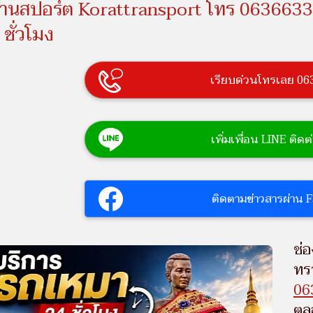
านสปอร์ต Korattransport โทร 0636633
 ชั่วโมง
เรียบด่วนโทรเลย 0
เพิ่มเพื่อน LINE ติ
ติดตามข่าวสารผ่าน
ช่
ทร
06
ตล