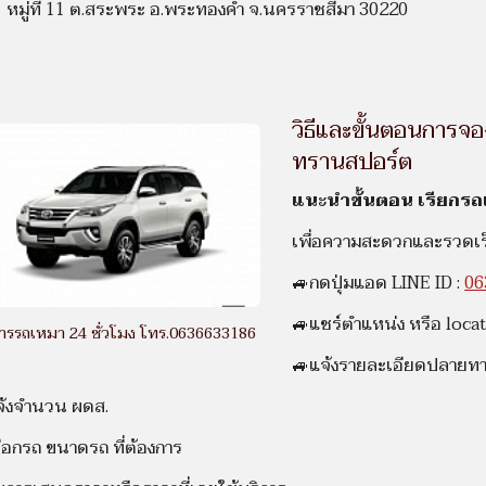
 หมู่ที่ 11 ต.สระพระ อ.พระทองคำ จ.นครราชสีมา 30220
วิธีและขั้นตอนการจอ
ทรานสปอร์ต
แนะนำขั้นตอน เรียกรถแ
เพื่อความสะดวกและรวดเร็
🚙กดปุ่มแอด LINE ID :
06
🚙แชร์ตำแหน่ง หรือ loca
การรถเหมา 24 ชั่วโมง โทร.0636633186
🚙แจ้งรายละเอียดปลายทา
จ้งจำนวน ผดส.
ือกรถ ขนาดรถ ที่ต้องการ