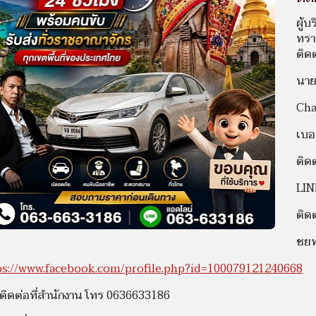
ผู้บ
ทรา
ติด
นาย
Cha
เบอ
ติด
LIN
ติด
ชยพ
ps://www.facebook.com/profile.php?id=100079121240668
ติดต่อที่สำนักงาน โทร 0636633186