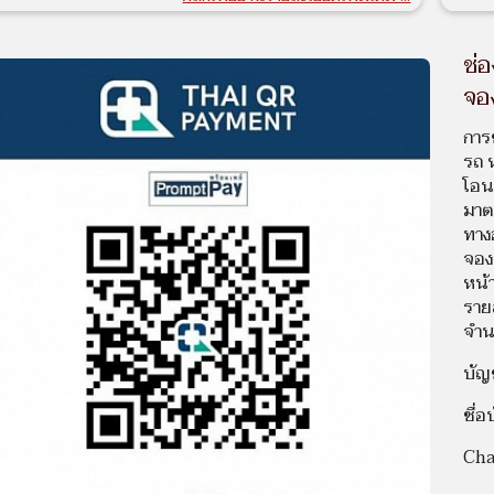
ู้ VIP 6-9 ที่นั่ง เหมาะกับการเดินทางอย่างผู้บริหาร อย่างนี้
ดับ
ช่
ทรานส
 van 6-9 seats, suitable for traveling as an executive. Like
ทางด้
จอ
s level
สบาย 
ขับรถ
รถตู้ 9-12 ที่นั่ง Van 9-12 seats
การ
ตลอดก
รถ 
ู้ 9-12 ที่นั่ง สําหรับเดินทางเป็นหมู่คณะ 9-12 seats vans for
oup travel
โอน
มาต
บริกา
รถ SUV 7 ที่นั่ง Large 7 seater car. Private
การ-ข
ทาง
ปริมา
หญ่ 7 ที่นั่ง Private เหมาะสําหรับครอบครัวมีสัมภาระเยอะ เดิน
จอง
ติดต
ท่องเที่ยว อย่างมีระดับ Large 7 seater car. Private. Suitable
หน้า
และGP
 families with a lot of luggage. Travel in style
รวดเร
ราย
รถแท็กซี่ใหญ่ 7 ที่นั่ง Taxi 7 seater car
ตรวจส
จำ
ชาติ 
ท็กซี่ใหญ่ 7 ที่นั่ง เหมาะสําหรับครอบครัวมีสัมภาระเยอะ เดิน
ในควา
ท่องเที่ยว 7-seat large taxi, suitable for families with a lot
บัญ
ขับ)ร
 luggage Travel
สามาร
ชื่
รถเล็ก 4 ที่นั่ง Small Car Private
บริกา
เรา
Cha
ล็ก 4 ที่นั่ง Private สะดวกรวดเร็ว นุ่มนวล มีระดับ Small 4-
ter car Private, convenient, fast, gentle, class