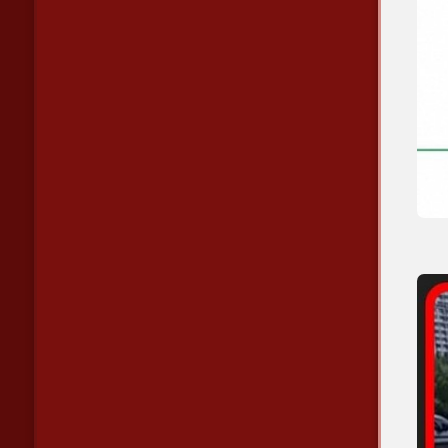
🚖 
รถแ
co